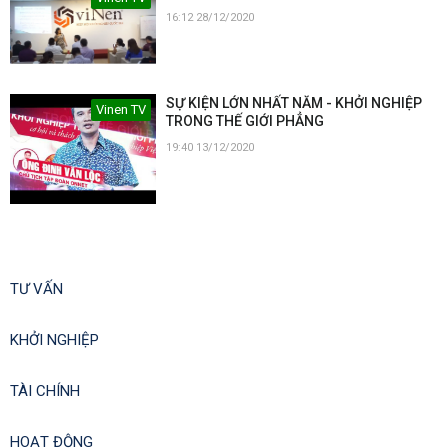
16:12 28/12/2020
SỰ KIỆN LỚN NHẤT NĂM - KHỞI NGHIỆP
Vinen TV
TRONG THẾ GIỚI PHẲNG
19:40 13/12/2020
TƯ VẤN
KHỞI NGHIỆP
TÀI CHÍNH
HOẠT ĐỘNG