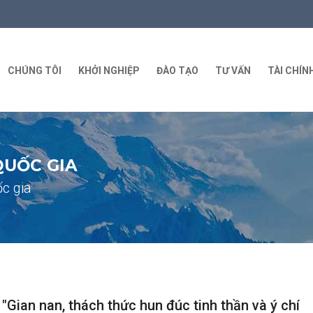
CHÚNG TÔI
KHỞI NGHIỆP
ĐÀO TẠO
TƯ VẤN
TÀI CHÍN
QUỐC GIA
c gia
"Gian nan, thách thức hun đúc tinh thần và ý chí