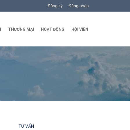
Đăng ký
Đăng nhập
H
THƯƠNG MẠI
HOẠT ĐỘNG
HỘI VIÊN
TƯ VẤN