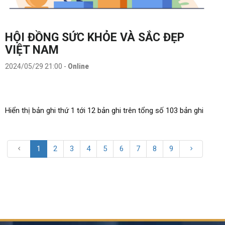
HỘI ĐỒNG SỨC KHỎE VÀ SẮC ĐẸP
VIỆT NAM
2024/05/29 21:00
-
Online
Hiển thị bản ghi thứ 1 tới 12 bản ghi trên tổng số 103 bản ghi
1
2
3
4
5
6
7
8
9