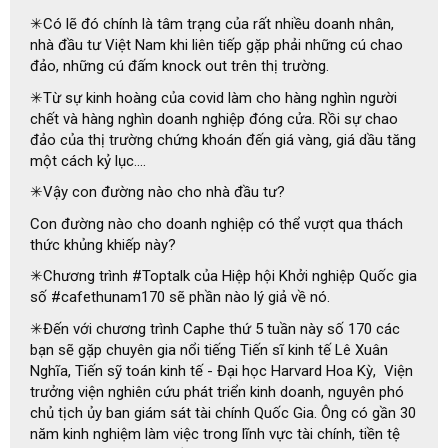
✳Có lẽ đó chính là tâm trạng của rất nhiều doanh nhân,
nhà đầu tư Việt Nam khi liên tiếp gặp phải những cú chao
đảo, những cú đấm knock out trên thị trường.
✳Từ sự kinh hoàng của covid làm cho hàng nghìn người
chết và hàng nghìn doanh nghiệp đóng cửa. Rồi sự chao
đảo của thị trường chứng khoán đến giá vàng, giá dầu tăng
một cách kỷ lục….
✳Vậy con đường nào cho nhà đầu tư?
Con đường nào cho doanh nghiệp có thể vượt qua thách
thức khủng khiếp này?
✳Chương trình #Toptalk của Hiệp hội Khởi nghiệp Quốc gia
số #cafethunam170 sẽ phần nào lý giả về nó.
✳Đến với chương trình Caphe thứ 5 tuần này số 170 các
bạn sẽ gặp chuyên gia nổi tiếng Tiến sĩ kinh tế Lê Xuân
Nghĩa, Tiến sỹ toán kinh tế - Đại học Harvard Hoa Kỳ, Viện
trưởng viện nghiên cứu phát triển kinh doanh, nguyên phó
chủ tịch ủy ban giám sát tài chính Quốc Gia. Ông có gần 30
năm kinh nghiệm làm việc trong lĩnh vực tài chính, tiền tệ