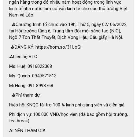
ngân hàng trong đó nhiều năm hoạt động trong lĩnh vực
kinh tế nhà nước làm cố vấn kinh tế cho các thủ tướng Việt
Nam và Lào.
⛳Chương trình tổ chức vào 19h, Thứ 5, ngày 02/ 06/2022
tại Hội trường tầng 6, Trung tâm đổi mới sáng tạo (NIC),
Ngõ 7 Tôn Thất Thuyết, Dịch Vọng Hậu, Cầu giấy, Hà Nội.
⛳ĐĂNG KÝ: https://bom.so/31UoGi
⛳Liên hệ BTC:
Ms. Huệ: 0916022368
Ms. Quỳnh: 0949571813
Mr.Hung: 091 8998768
⛳Phí tham dự:
Hiệp hội KNQG tài trợ 100 % kinh phí giảng viên và diễn giả
Phí dịch vụ: 100.000 VNĐ/học viên (đã bao gồm hội trường,
tea break)
AI NÊN THAM GIA: