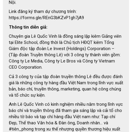
Nội.
Link đăng ký tham dự chương trình:
https://forms.gle/REnG3bKZvP1gh7jA9
Thông tin diễn giả:
Chuyên gia Lê Quốc Vinh là đồng sáng lập kiêm Giảng viên
tại Elite School, đồng thời là Chủ tịch HĐQT kiêm Tổng
Giám độc tập đoàn Le Invest (Holdings) Corporation –
(Tập đoàn Truyền thông Lê) với 3 công ty thành viên gồm:
Công ty Le Media, Công ty Le Bros và Công ty Vietnam
CEO Corporation.
Cả 3 công ty của tập đoàn truyền thông Lê đều được đánh
giá là những công ty hàng đầu Việt Nam trong lĩnh vực xuất
bản, báo chí, truyền thông, marketing, quan hệ công chúng
và tổ chức sự kiện.
Anh Lê Quốc Vinh có kinh nghiệm nhiều năm trong lĩnh vực
báo chí và truyền thông đã tham gia sáng lập và cải tổ cho
nhiều tờ báo và tạp chí hàng đầu Việt nam như: Tạp chí
Đẹp, Thể thao Văn hóa & Đàn ông, Doanh nhân... và
#tiên_phong trong xu thế nhượng quyền thương hiệu xuất