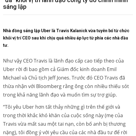
"đá" khỏi vị trí lãnh đạo công ty do chính mình
sáng lập
Nhà đồng sáng lập Uber là Travis Kalanick vừa tuyên bố từ chức
khỏi vị trí CEO sau khi chịu quá nhiều áp lực từ phía các nhà đầu
tư.
Như vậy CEO Travis là lãnh đạo cấp cao tiếp theo của
Uber rời đi bao gồm cả Giám đốc kinh doanh Emil
Michael và Chủ tịch Jeff Jones. Trước đó CEO Travis đã
thừa nhận với Bloomberg rằng ông còn nhiều thiếu sót
trong khả năng lãnh đạo và muốn tìm sự trợ giúp.
“Tôi yêu Uber hơn tất thảy những gì trên thế giới và
trong thời khắc khó khăn của cuộc sống này (mẹ của
Travis vừa mất sau một tai nạn, còn bố anh bị thương
nặng), tôi đồng ý với yêu cầu của các nhà đầu tư để rời