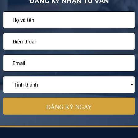
ĐĂNG KÝ NHẬN TƯ VẤN