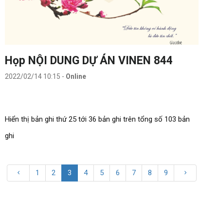
Họp NỘI DUNG DỰ ÁN VINEN 844
2022/02/14 10:15
-
Online
Hiển thị bản ghi thứ 25 tới 36 bản ghi trên tổng số 103 bản
ghi
1
2
3
4
5
6
7
8
9