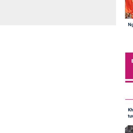
Ng
Kh
tư