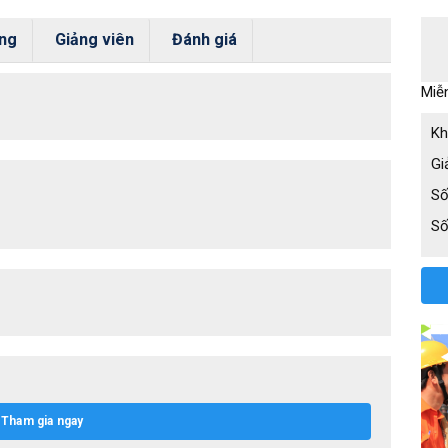
ung
Giảng viên
Đánh giá
Miễn
Kh
Gi
Số
Số
Tham gia ngay