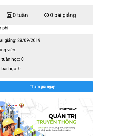
0 tuần
0 bài giảng
 phí
ai giảng:
28/09/2019
ảng viên:
 tuần học:
0
 bài học:
0
Tham gia ngay