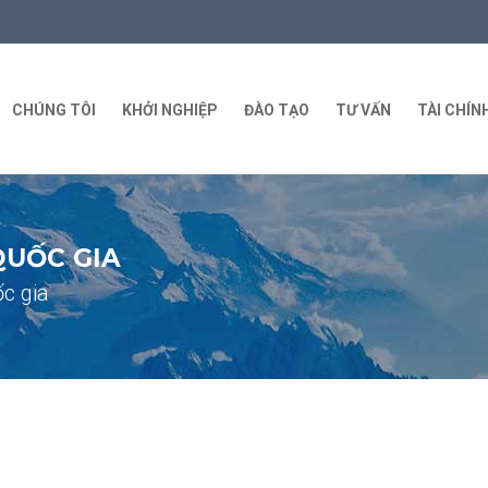
CHÚNG TÔI
KHỞI NGHIỆP
ĐÀO TẠO
TƯ VẤN
TÀI CHÍN
QUỐC GIA
c gia